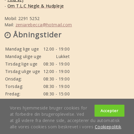
-
Om T.L.C Negle & Hudpleje
Mobil: 2291 5252
Mail:
zeniarebecca@hotmail.com
Åbningstider
Mandag lige uge
12.00 - 19:00
Mandag ulige uge
Lukket
Tirsdag lige uge
08:30 - 19:00
Tirsdag ulige uge
12:00 - 19:00
Onsdag:
08:30 - 19:00
Torsdag:
08:30 - 19:00
Fredag:
08:30 - 15:00
Weekend
Lukket
Vores hjemmeside bruger cookies for
Accepter
at forbedre din brugeroplevelse. Ved
at gå videre fra denne side, accepterer du automatisk
alle vores cookies som beskrevet i vores
Cookiepolitik
.
Copyright © T.L.C Negle 2018
expand_less