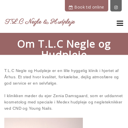
Book tid online
T.L.C Negle & Hudpleje
Om T.L.C Negle og
Hudpleje
T.L.C Negle og Hudpleje er en lille hyggelig klinik i hjertet af
Århus.
Et sted hvor kvalitet, forkælelse, dejlig atmosfære og
god service er en selvfølge.
I klinikken møder du ejer Zenia Damsgaard, som
er uddannet
kosmetolo
g med speciale i Medex hudpleje og n
egleteknikker
ved CND og Young Nails.