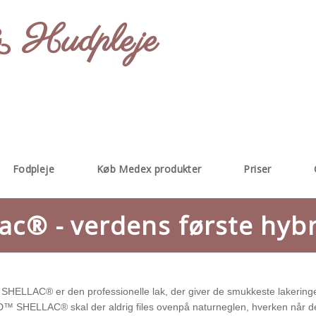
 Hudpleje
Fodpleje
Køb Medex produkter
Priser
lac® - verdens første hybr
ELLAC® er den professionelle lak, der giver de smukkeste lakeringer 
D™ SHELLAC® skal der aldrig files ovenpå naturneglen, hverken når 