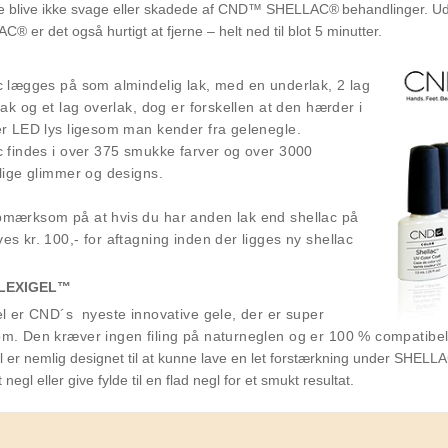
e blive ikke svage eller skadede af CND™ SHELLAC®
behandlinger. 
® er det også hurtigt at fjerne – helt ned til blot 5 minutter.
c lægges på som almindelig lak, med en underlak, 2 lag
lak og et lag overlak, dog er forskellen at den hærder i
er LED lys ligesom man kender fra gelenegle.
c findes i over 375 smukke farver og over 3000
llige glimmer og designs.
mærksom på at hvis du har anden lak end shellac på
es kr. 100,- for aftagning inden der ligges ny shellac
LEXIGEL™
el er CND´s nyeste innovative gele, der er super
m. Den kræver ingen filing på naturneglen og er 100 % compatibe
l er nemlig designet til at kunne lave en let forstærkning under SHELL
 negl eller give fylde til en flad negl for et smukt resultat.