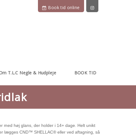
Book tid online
Om T.L.C Negle & Hudpleje
BOOK TID
idlak
med høj glans, der holder i 14+ dage. Helt unikt
der lægges CND™ SHELLAC® eller ved aftagning, så