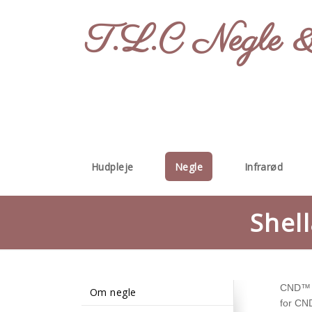
T.L.C Negle &
Hudpleje
Negle
Infrarød
Shel
CND™ SH
Om negle
for CN