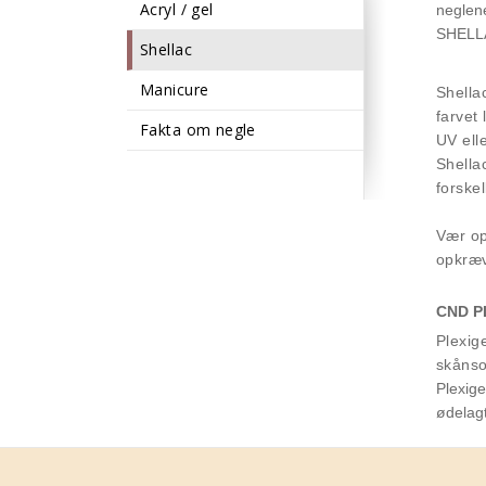
Acryl / gel
neglen
SHELLAC
Shellac
Manicure
Shella
farvet 
Fakta om negle
UV ell
Shella
forske
Vær op
opkræv
CND P
Plexig
skånso
Plexige
ødelagt