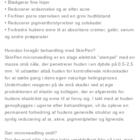
• Blødgører fine linjer
• Reducerer ardannelse og ar efter acne
• Forfiner porre størrelsen ved en grov hudtilstand
• Reducerer pigmentforstyrrelser og solskader
• Forbedre hudens evne til at absorbere cremer, gelér, serum
og andre præparater
Hvordan foregår behandling med SkinPen?
SkinPen microneedling er en slags elektrisk ”stempel” med en
masse små nåle, der penetrerer huden i en dybde på 0,5-2,5
mm. Vi udsætter altså huden for kontrollerede mikroskader
for at sætte gang i dens egen naturlige helingsproces.
Underhuden reagerer på de små skader ved at øge
produktionen af elastin og kollagen, der er afgørende for
hudens elasticitet og evne til at forny sig. I takt med at huden
genopbygges i ugerne efter behandlingen, vil du opleve en
permanent forbedring af hudens generelle struktur og en
synlig reducering af ar, akne, pigmentpletter og lignende.
Gør microneedling ondt?
Det der med nåle i huden lyder umiddelbart ikke så rart, men