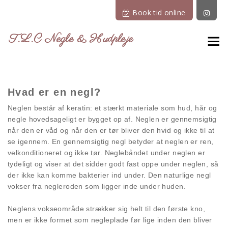
Book tid online
T.L.C Negle & Hudpleje
Hvad er en negl?
Neglen består af keratin: et stærkt materiale som hud, hår og
negle hovedsageligt er bygget op af. Neglen er gennemsigtig
når den er våd og når den er tør bliver den hvid og ikke til at
se igennem. En gennemsigtig negl betyder at neglen er ren,
velkonditioneret og ikke tør. Neglebåndet under neglen er
tydeligt og viser at det sidder godt fast oppe under neglen, så
der ikke kan komme bakterier ind under. Den naturlige negl
vokser fra negleroden som ligger inde under huden.
Neglens vokseområde strækker sig helt til den første kno,
men er ikke formet som negleplade før lige inden den bliver