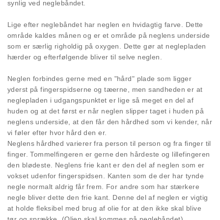
synlig ved neglebåndet.
Lige efter neglebåndet har neglen en hvidagtig farve. Dette
område kaldes månen og er et område på neglens underside
som er særlig righoldig på oxygen. Dette gør at neglepladen
hærder og efterfølgende bliver til selve neglen.
Neglen forbindes gerne med en "hård" plade som ligger
yderst på fingerspidserne og tæerne, men sandheden er at
neglepladen i udgangspunktet er lige så meget en del af
huden og at det først er når neglen slipper taget i huden på
neglens underside, at den får den hårdhed som vi kender, når
vi føler efter hvor hård den er.
Neglens hårdhed varierer fra person til person og fra finger til
finger. Tommelfingeren er gerne den hårdeste og lillefingeren
den blødeste. Neglens frie kant er den del af neglen som er
vokset udenfor fingerspidsen. Kanten som de der har tynde
negle normalt aldrig får frem. For andre som har stærkere
negle bliver dette den frie kant. Denne del af neglen er vigtig
at holde fleksibel med brug af olie for at den ikke skal blive
tør og sprække. (Olien skal kommes på neglebåndet).